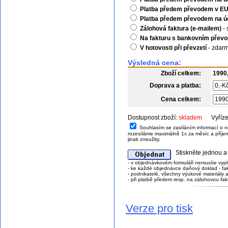
Platba předem převodem v EUR
Platba předem převodem na ú
Zálohová faktura (e-mailem)
- 
Na fakturu s bankovním převode
V hotovosti při převzetí
- zdar
Výsledná cena:
Zboží celkem:
1990
Doprava a platba:
Cena celkem:
Dostupnost zboží:
skladem
Vyřízen
Souhlasím se zasíláním informací o 
rozesíláme maximálně 1x za měsíc a příje
jinak zneužity.
Stiskněte jednou a 
- v objednávkovém formuláři nemusíte vypl
- ke každé objednávce daňový doklad - fak
- podnikatelé, všechny výukové materiály a
- při platbě předem resp. na zálohovou fa
Verze pro tisk