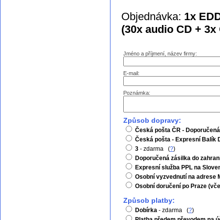
Objednávka:
1x EDD
(30x audio CD + 3x
Jméno a příjmení, název firmy:
E-mail:
Poznámka:
Způsob dopravy:
Česká pošta ČR - Doporučená
Česká pošta - Expresní Balík
3
- zdarma (
?
)
Doporučená zásilka do zahran
Expresní služba PPL na Slov
Osobní vyzvednutí na adrese M
Osobní doručení po Praze (vče
Způsob platby:
Dobírka
- zdarma (
?
)
Platba předem převodem na ú