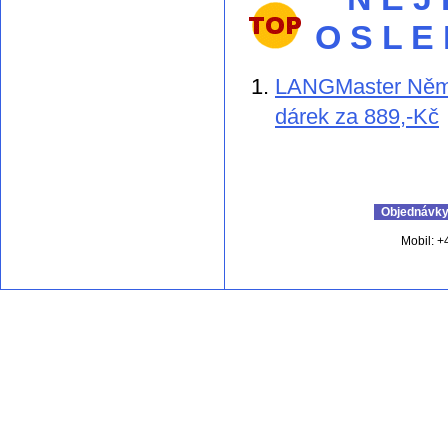
O S L E
LANGMaster Němči
dárek za 889,-Kč
Objednávky 
Mobil: +