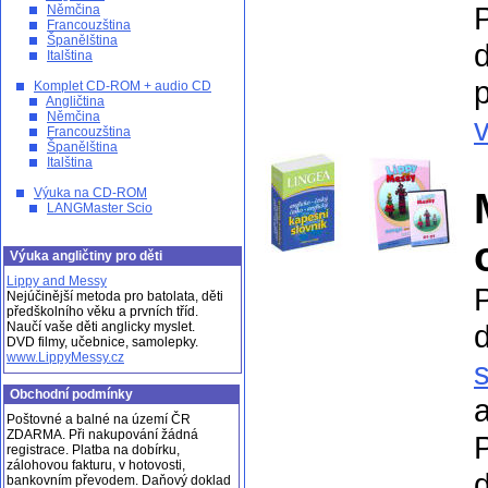
Němčina
Francouzština
Španělština
Italština
p
Komplet CD-ROM + audio CD
Angličtina
Němčina
v
Francouzština
Španělština
Italština
Výuka na CD-ROM
LANGMaster Scio
Výuka angličtiny pro děti
Lippy and Messy
Nejúčinější metoda pro batolata, děti
předškolního věku a prvních tříd.
Naučí vaše děti anglicky myslet.
DVD filmy, učebnice, samolepky.
www.LippyMessy.cz
Obchodní podmínky
a
Poštovné a balné na území ČR
ZDARMA. Při nakupování žádná
registrace. Platba na dobírku,
zálohovou fakturu, v hotovosti,
bankovním převodem. Daňový doklad