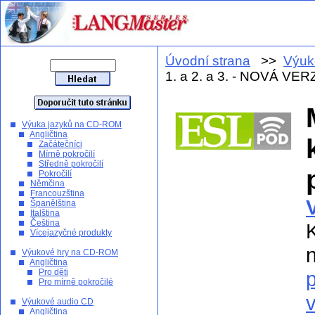
Úvodní strana
>>
Výuk
1. a 2. a 3. - NOVÁ VE
Výuka jazyků na CD-ROM
Angličtina
Začátečníci
Mírně pokročilí
Středně pokročilí
Pokročilí
Němčina
Francouzština
Španělština
Italština
Čeština
Vícejazyčné produkty
Výukové hry na CD-ROM
Angličtina
Pro děti
Pro mírně pokročilé
Výukové audio CD
Angličtina