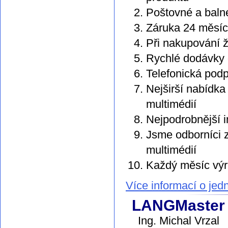
Poštovné a bal
Záruka 24 měsíc
Při nakupování ž
Rychlé dodávky 
Telefonická po
Nejširší nabídka
multimédií
Nejpodrobnější 
Jsme odborníci z
multimédií
Každý měsíc výr
Více informací o jed
LANGMaster s
Ing. Michal Vrzal