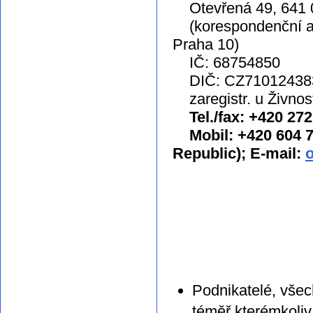
Otevřená 49, 641 
(korespondenční adr
Praha 10)
IČ: 68754850
DIČ: CZ71012438
zaregistr. u Živnos
Tel./fax: +420 27
Mobil: +420 604 71
Republic); E-mail:
Podnikatelé, všec
téměř kterémkoliv