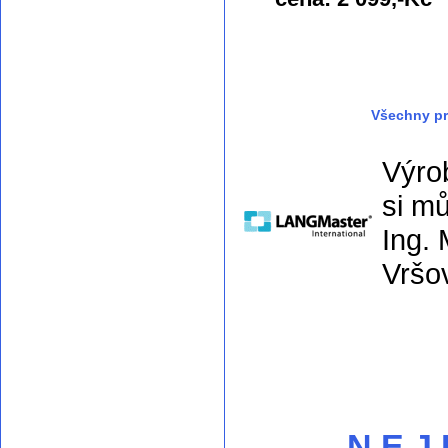
Všechny pr
Výro
si m
Ing. 
Vršo
N E J