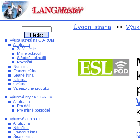
Úvodní strana
>>
Výuk
Výuka jazyků na CD-ROM
Angličtina
Začátečníci
Mírně pokročilí
Středně pokročilí
Pokročilí
Němčina
Francouzština
Španělština
Italština
Čeština
Vícejazyčné produkty
Výukové hry na CD-ROM
Angličtina
Pro děti
Pro mírně pokročilé
Výukové audio CD
Angličtina
Němčina
Francouzština
Španělština