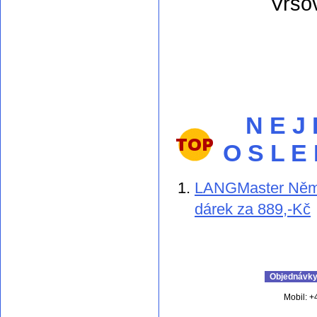
Vršo
N E J
O S L E
LANGMaster Němči
dárek za 889,-Kč
Objednávky 
Mobil: +