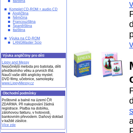
Italština
Komplet CD-ROM + audio CD
Angličtina
Němčina
Francouzština
Španělština
Italština
p
Výuka na CD-ROM
v
LANGMaster Scio
Výuka angličtiny pro děti
Lippy and Messy
Nejúčinější metoda pro batolata, děti
předškolního věku a prvních tříd.
Naučí vaše děti anglicky myslet.
DVD filmy, učebnice, samolepky.
www.LippyMessy.cz
Obchodní podmínky
Poštovné a balné na území ČR
ZDARMA. Při nakupování žádná
registrace. Platba na dobírku,
zálohovou fakturu, v hotovosti,
bankovním převodem. Daňový doklad
a
v každé zásilce.
Více zde