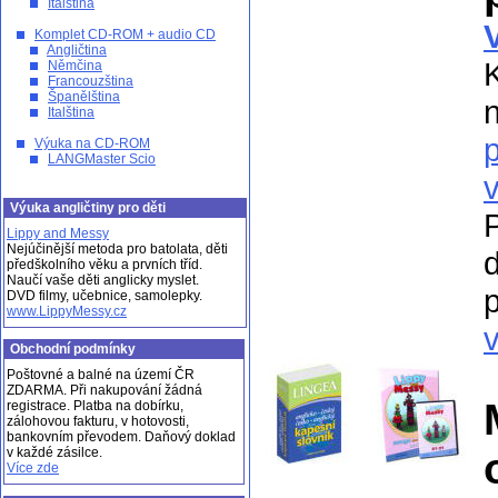
Italština
Komplet CD-ROM + audio CD
Angličtina
Němčina
Francouzština
Španělština
Italština
Výuka na CD-ROM
LANGMaster Scio
Výuka angličtiny pro děti
Lippy and Messy
Nejúčinější metoda pro batolata, děti
předškolního věku a prvních tříd.
Naučí vaše děti anglicky myslet.
p
DVD filmy, učebnice, samolepky.
www.LippyMessy.cz
v
Obchodní podmínky
Poštovné a balné na území ČR
ZDARMA. Při nakupování žádná
registrace. Platba na dobírku,
zálohovou fakturu, v hotovosti,
bankovním převodem. Daňový doklad
v každé zásilce.
Více zde