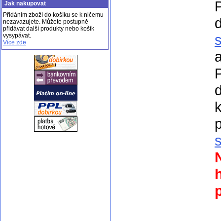
Jak nakupovat
Přidáním zboží do košíku se k ničemu
nezavazujete. Můžete postupně
přidávat další produkty nebo košík
vysypávat.
Více zde
a
k
p
p