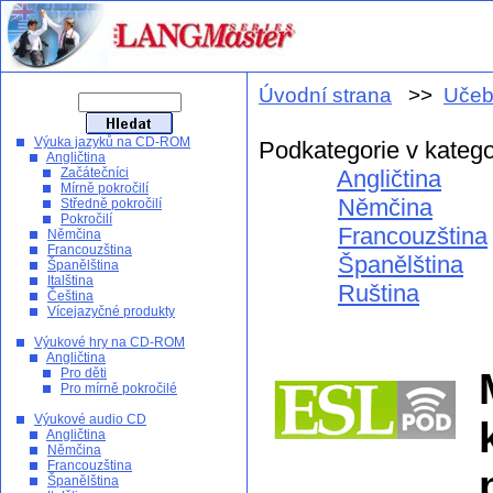
Úvodní strana
>>
Učeb
Výuka jazyků na CD-ROM
Podkategorie v katego
Angličtina
Začátečníci
Angličtina
Mírně pokročilí
Němčina
Středně pokročilí
Pokročilí
Francouzština
Němčina
Francouzština
Španělština
Španělština
Italština
Ruština
Čeština
Vícejazyčné produkty
Výukové hry na CD-ROM
Angličtina
Pro děti
Pro mírně pokročilé
Výukové audio CD
Angličtina
Němčina
Francouzština
Španělština