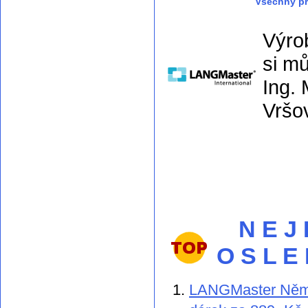
Všechny pr
Výro
si m
Ing. 
Vršo
N E J
O S L E
LANGMaster Němči