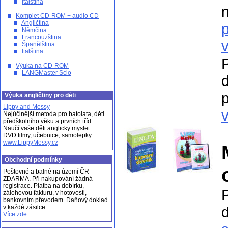
Italština
Komplet CD-ROM + audio CD
Angličtina
Němčina
Francouzština
Španělština
Italština
Výuka na CD-ROM
LANGMaster Scio
p
Výuka angličtiny pro děti
Lippy and Messy
v
Nejúčinější metoda pro batolata, děti
předškolního věku a prvních tříd.
Naučí vaše děti anglicky myslet.
DVD filmy, učebnice, samolepky.
www.LippyMessy.cz
Obchodní podmínky
Poštovné a balné na území ČR
ZDARMA. Při nakupování žádná
registrace. Platba na dobírku,
zálohovou fakturu, v hotovosti,
bankovním převodem. Daňový doklad
v každé zásilce.
Více zde