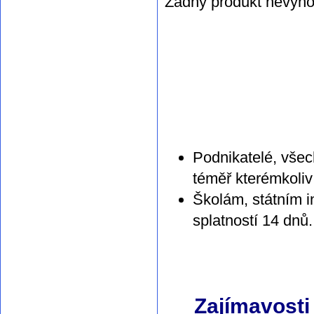
Žádný produkt nevyho
Podnikatelé, všec
téměř kterémkoliv
Školám, státním i
splatností 14 dnů.
Zajímavosti