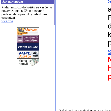
Jak nakupovat
a
Přidáním zboží do košíku se k ničemu
nezavazujete. Můžete postupně
přidávat další produkty nebo košík
vysypávat.
Více zde
k
p
p