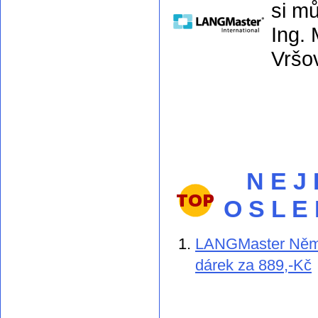
si m
Ing. 
Vršo
N E J
O S L E
LANGMaster Němči
dárek za 889,-Kč