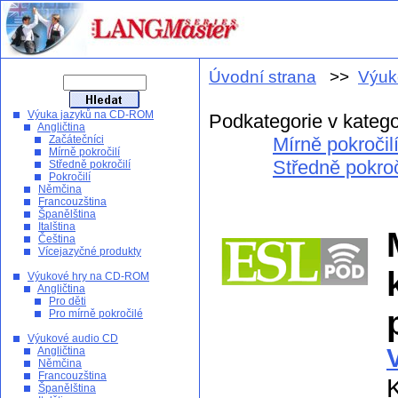
Úvodní strana
>>
Výuk
Výuka jazyků na CD-ROM
Podkategorie v katego
Angličtina
Začátečníci
Mírně pokročil
Mírně pokročilí
Středně pokroč
Středně pokročilí
Pokročilí
Němčina
Francouzština
Španělština
Italština
Čeština
Vícejazyčné produkty
Výukové hry na CD-ROM
Angličtina
Pro děti
Pro mírně pokročilé
Výukové audio CD
Angličtina
Němčina
Francouzština
Španělština